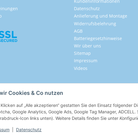
Kundeninformationen
inungen
Datenschutz
o
Anlieferung und Montage
Widerrufsbelehrung
AGB
Batteriegesetzhinweise
Wir über uns
Sitemap
Impressum
Videos
wir Cookies & Co nutzen
Klicken auf „Alle akzeptieren“ gestatten Sie den Einsatz folgender 
tcha, Google Analytics, Google Ads, Google Tag Manager, ADCELL. Si
rabdruck-Icon links unten). Weitere Details finden Sie unter
Konfiguri
ssum
|
Datenschutz