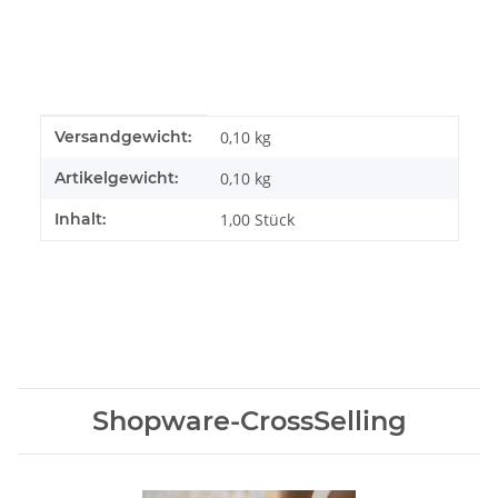
Produkteigenschaft
Wert
Versandgewicht:
0,10 kg
Artikelgewicht:
0,10
kg
Inhalt:
1,00 Stück
Shopware-CrossSelling