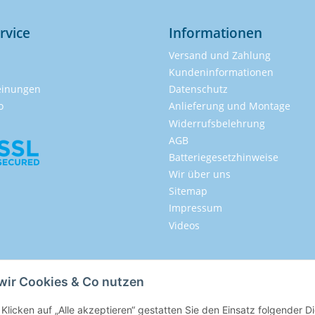
rvice
Informationen
Versand und Zahlung
Kundeninformationen
inungen
Datenschutz
o
Anlieferung und Montage
Widerrufsbelehrung
AGB
Batteriegesetzhinweise
Wir über uns
Sitemap
Impressum
Videos
wir Cookies & Co nutzen
Klicken auf „Alle akzeptieren“ gestatten Sie den Einsatz folgender 