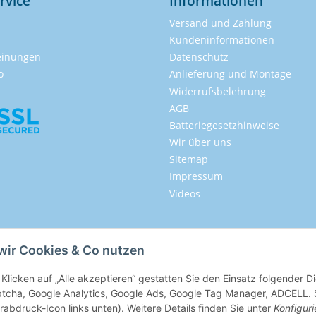
rvice
Informationen
Versand und Zahlung
Kundeninformationen
inungen
Datenschutz
o
Anlieferung und Montage
Widerrufsbelehrung
AGB
Batteriegesetzhinweise
Wir über uns
Sitemap
Impressum
Videos
wir Cookies & Co nutzen
Klicken auf „Alle akzeptieren“ gestatten Sie den Einsatz folgender 
tcha, Google Analytics, Google Ads, Google Tag Manager, ADCELL. Si
rabdruck-Icon links unten). Weitere Details finden Sie unter
Konfiguri