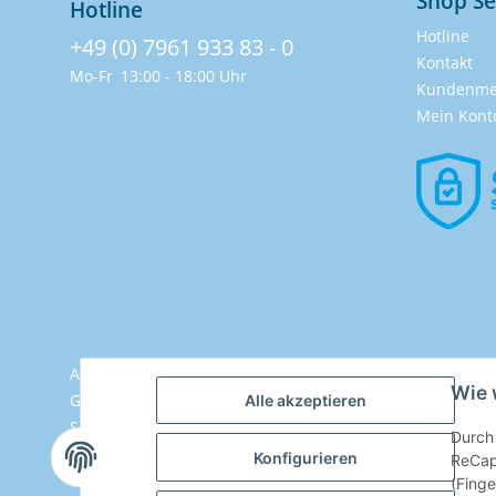
Shop Se
Hotline
Hotline
+49 (0) 7961 933 83 - 0
Kontakt
Mo-Fr
13:00 - 18:00 Uhr
Kundenme
Mein Kont
Aussenwhirlpool |
Wie 
Garten Whirlpool |
Alle akzeptieren
SchwimmSPA |
Durch 
Whirlpool kaufen |
Konfigurieren
ReCap
Whirlpool Terrasse |
(Finge