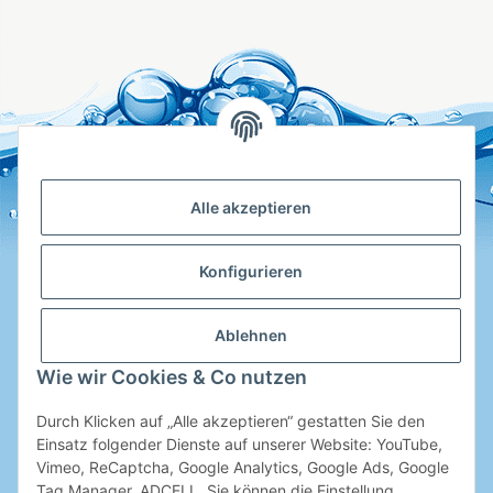
Alle akzeptieren
Konfigurieren
Ablehnen
Hotline
Wie wir Cookies & Co nutzen
Shop Service
Durch Klicken auf „Alle akzeptieren“ gestatten Sie den
Informationen
Einsatz folgender Dienste auf unserer Website: YouTube,
Vimeo, ReCaptcha, Google Analytics, Google Ads, Google
Tag Manager, ADCELL. Sie können die Einstellung