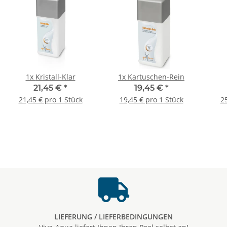
1x
Kristall-Klar
1x
Kartuschen-Rein
21,45 €
*
19,45 €
*
21,45 € pro 1 Stück
19,45 € pro 1 Stück
25
LIEFERUNG / LIEFERBEDINGUNGEN