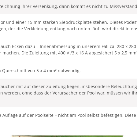
e Zeichnung Ihrer Versenkung, dann kommt es nicht zu Missverstän
r und einer 15 mm starken Siebdruckplatte stehen. Dieses Podest so
gen, der die Verkleidung entlang nach unten läuft wird direkt in d
 auch Ecken dazu – Innenabmessung in unserem Fall ca. 280 x 280 
achen. Die Zuleitung mit 400 V /3 x 16 A abgesichert 5 x 2,5 mm² 
ein Querschnitt von 5 x 4 mm² notwendig.
raucher mit auf dieser Zuleitung liegen, insbesondere Beleuchtung
rufen werden, ohne dass der Verursacher der Pool war, müssen wir I
Auflage auf der Poolseite – nicht am Pool selbst befestigen. Die