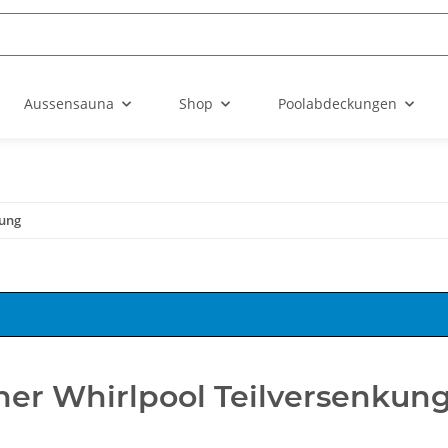
Aussensauna
Shop
Poolabdeckungen
kung
ner Whirlpool Teilversenkun