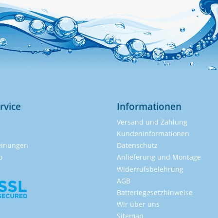
rvice
Informationen
Versand und Zahlung
Kundeninformationen
inungen
Datenschutz
o
Anlieferung und Montage
Widerrufsbelehrung
AGB
Batteriegesetzhinweise
Wir über uns
Sitemap