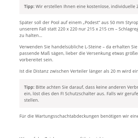
Tipp:
Wir erstellen Ihnen eine kostenlose, individuell
Später soll der Pool auf einem „Podest“ aus 50 mm Styropo
unserem Fall statt 220 x 220 nur 215 x 215 cm – Schlagre
zu halten…
Verwenden Sie handelsübliche L-Steine – da erhalten Sie
passende Maß sägen, lieber die Versenkung etwas größer m
vorbereitet sein.
Ist die Distanz zwischen Verteiler länger als 20 m wird 
Tipp:
Bitte achten Sie darauf, dass keine anderen Verb
ein, löst dies den FI Schutzschalter aus. Falls wir ge
stellen.
Für die Wartungsschachtabdeckungen benötigen wir eine 