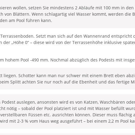
ieren wollen, setzen Sie mindestens 2 Abläufe mit 100 mm in den 
 von Blättern. Wenn schlagartig viel Wasser kommt, werden die 
äden am Pool führen kann.
 der Terrassenboden. Setzt man sich auf den Wannenrand entsprich
der „Höhe 0“ – diese wird von der Terrassenhöhe inklusive später
 mm hohem Pool -490 mm. Nochmal abzüglich des Podests mit insge
t liegen. Schotter kann man nur schwer mit einem Brett eben abzi
beim Splitt achten Sie nur noch auf die Ebenheit und das fertige M
s Podest auslegen, ansonsten wird es von Katzen, Waschbären oder
nicht nötig – sobald der Pool platziert ist und mit Wasser befüllt w
 verstellbaren Füssen etc. ausrichten können. Dieser muss flächig
wird mit 2-3 % vom Haus weg ausgeführt – bei einem 2,2 m Pool ka