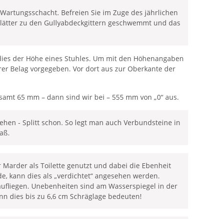
Wartungsschacht. Befreien Sie im Zuge des jährlichen
Blätter zu den Gullyabdeckgittern geschwemmt und das
t dies der Höhe eines Stuhles. Um mit den Höhenangaben
er Belag vorgegeben. Vor dort aus zur Oberkante der
samt 65 mm – dann sind wir bei – 555 mm von „0“ aus.
ehen - Splitt schon. So legt man auch Verbundsteine in
aß.
 Marder als Toilette genutzt und dabei die Ebenheit
urde, kann dies als „verdichtet“ angesehen werden.
 aufliegen. Unebenheiten sind am Wasserspiegel in der
nn dies bis zu 6,6 cm Schräglage bedeuten!